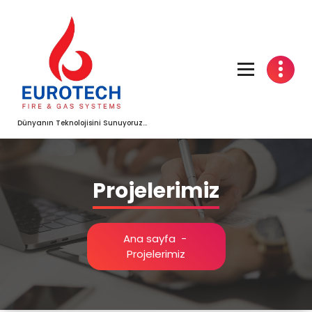
İçeriğe
geç
Dünyanın Teknolojisini Sunuyoruz...
Projelerimiz
Ana sayfa
-
Projelerimiz